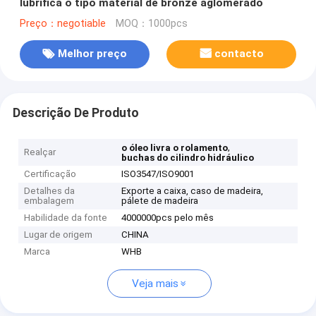
lubrifica o tipo material de bronze aglomerado
Preço：negotiable
MOQ：1000pcs
Melhor preço
contacto
Descrição De Produto
,
o óleo livra o rolamento
Realçar
buchas do cilindro hidráulico
Certificação
ISO3547/ISO9001
Detalhes da
Exporte a caixa, caso de madeira,
embalagem
pálete de madeira
Habilidade da fonte
4000000pcs pelo mês
Lugar de origem
CHINA
Marca
WHB
Veja mais