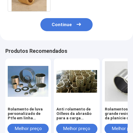
bronze aglomerado
Continue
Produtos Recomendados
Rolamento de luva
Anti rolamento de
Rolamentos d
personalizado de
Oilless da abrasão
grande resistê
Ptfe em linha
para a carga
da planície do
reta/tipo boa
extremamente alta
polímero, PTF
condutibilidade
Susttainability da
Oilless Bush p
Melhor preço
Melhor preço
Melhor pr
térmica da flange
maquinaria da
maquinaria de